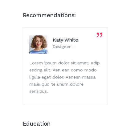
Recommendations:
Katy White
David Ruth
Designer
Copyrighter
Lorem ipsum dolor sit amet, adip
Lorem ipsum dolor sit amet, adip
Lorem i
escing elit. Aen ean como modo
escing elit. Aen ean como modo
escing 
ligula eget dolor. Aenean massa
ligula eget dolor. Aenean massa
ligula 
malis quo te unum dolore
malis quo te unum dolore
malis q
sensibus.
sensibus.
sensibu
Education