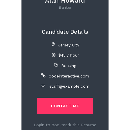
Alan Howard
Banker
Candidate Details
Jersey City
$45 / hour
Banking
qodeinteractive.com
staff@example.com
CONTACT ME
Login to bookmark this Resume